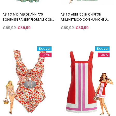
ABITO MIDI VERDE ANNI '70
ABITO ANNI '50 IN CHIFFON
BOHEMIEN PAISLEY FLOREALE CON
ASIMMETRICO CON MANICHE A
CUT-OUT E SCHIENA SCOPERTA
VOLANT E SCOLLO A V
€59,99
€35,99
€50,99
€30,99
Nuova
Nuova
-37%
-30%