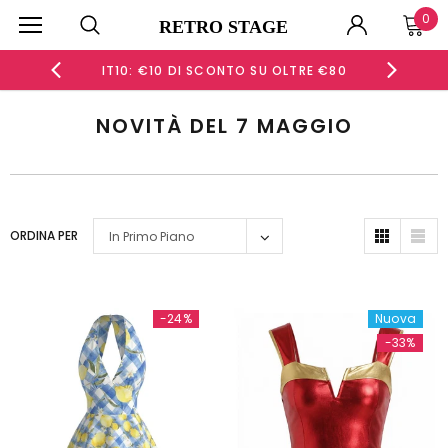
0
RETRO STAGE
OLTRE €80
IT15: €15 DI SCONTO SU OLTRE €120
NOVITÀ DEL 7 MAGGIO
ORDINA PER
In Primo Piano
-24%
Nuova
-33%