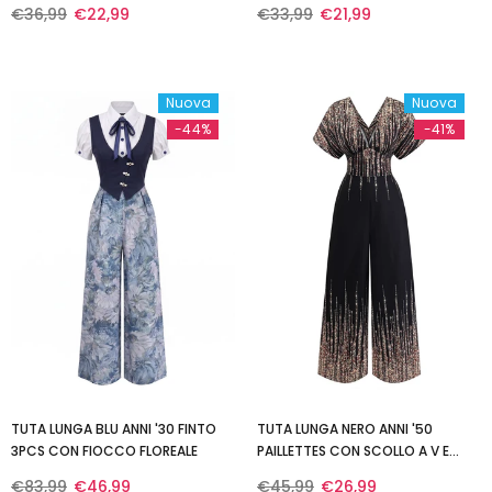
LEGACCI
ALL'AMERICANA
€36,99
€22,99
€33,99
€21,99
Nuova
Nuova
-44%
-41%
TUTA LUNGA BLU ANNI '30 FINTO
TUTA LUNGA NERO ANNI '50
3PCS CON FIOCCO FLOREALE
PAILLETTES CON SCOLLO A V E
VITA ALTA
€83,99
€46,99
€45,99
€26,99