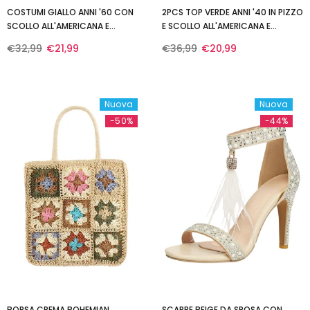
COSTUMI GIALLO ANNI '60 CON
2PCS TOP VERDE ANNI '40 IN PIZZO
SCOLLO ALL'AMERICANA E
E SCOLLO ALL'AMERICANA E
TRASPARENTE E COPRICOSTUME
PANTALONCINI
€32,99
€21,99
€36,99
€20,99
Nuova
Nuova
-50%
-44%
BORSA CREMA BOHEMIAN
SCARPE BEIGE DA SPOSA CON