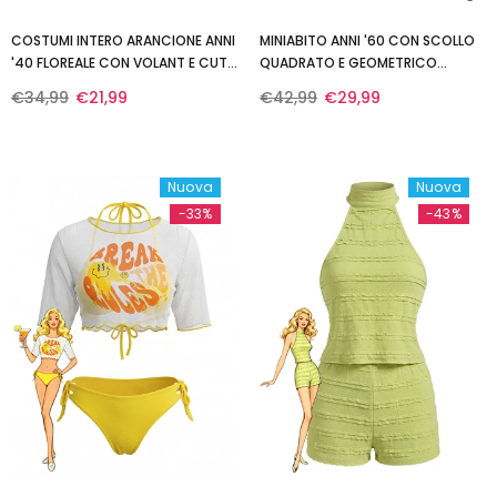
COSTUMI INTERO ARANCIONE ANNI
MINIABITO ANNI '60 CON SCOLLO
'40 FLOREALE CON VOLANT E CUT-
QUADRATO E GEOMETRICO
OUT
COLOR BLOCK
€34,99
€21,99
€42,99
€29,99
Nuova
Nuova
-33%
-43%