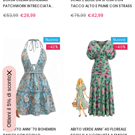
PATCHWORK INTRECCIATA
TACCO ALTO E PIUME CON STRASS
ALL'UNCINETTO
€53,99
€26,99
€76,99
€42,99
Nuova
Nuova
-42%
-40%
Ottieni il 5% di sconto
MINIABITO ANNI '70 BOHEMIEN
ABITO VERDE ANNI '40 FLOREALE