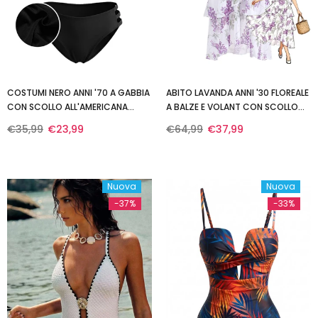
COSTUMI NERO ANNI '70 A GABBIA
ABITO LAVANDA ANNI '30 FLOREALE
CON SCOLLO ALL'AMERICANA
A BALZE E VOLANT CON SCOLLO
GOTICO E CUT-OUT
ALL'AMERICANA
€35,99
€23,99
€64,99
€37,99
Nuova
Nuova
-37%
-33%