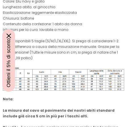
Colore: blu navy e giallo
Lunghezza abito: al ginocchio
Elasticizzazione: leggermente elasticizzata
Chiusura: bottone
Contenuto della confezione: 1 abito da donna
Istruzioni per la cura: lavabile a mano
Ottieni il 5% di sconto
Sono disponibili 5 taglie (S/M/L/XL/XXL). Si prega di considerare 1-2
cm di differenza a causa della misurazione manuale. Grazie per la
comprensione! (Tutte le misure sono in cm, si prega di notare che 1
cm = 0,39 pollici)
Nota:
La misura dal cavo al pavimento dei nostri abiti standard
include già circa 5 cm in più per i tacchi alti.