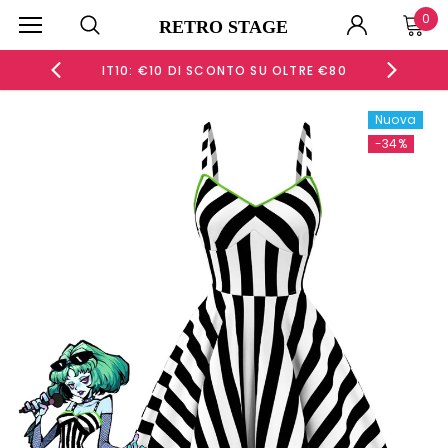
0
RETRO STAGE
 €60
IT10: €10 DI SCONTO SU OLTRE €80
IT15
Nuova
-34%