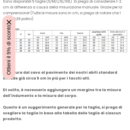
Sono disponibili 5 taglie (S/M/L/XL/XXL). Si prega di considerare 1-2
cm di differenza a causa della misurazione manuale. Grazie per la
comprensione! (Tutte le misure sono in cm, si prega di notare che 1
cm = 0,39 pollici)
Ottieni il 5% di sconto
Nota:
La misura dal cavo al pavimento dei nostri abiti standard
include già circa 5 cm in più per i tacchi alti.
Di solito, è necessario aggiungere un margine tra la misura
dell'indumento e la misura del corpo.
Questo è un suggerimento generale per la taglia, si prega di
scegliere la taglia in base alla tabella delle taglie di ciascun
prodotto.