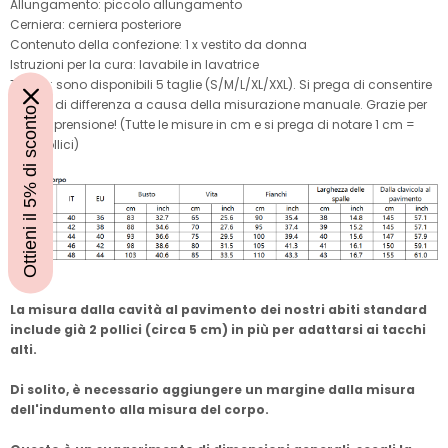
Allungamento: piccolo allungamento
Cerniera: cerniera posteriore
Contenuto della confezione: 1 x vestito da donna
Istruzioni per la cura: lavabile in lavatrice
Taglia: sono disponibili 5 taglie (S/M/L/XL/XXL). Si prega di consentire
1-2 cm di differenza a causa della misurazione manuale. Grazie per
Ottieni il 5% di sconto
la comprensione! (Tutte le misure in cm e si prega di notare 1 cm =
0,39 pollici)
Nota:
La misura dalla cavità al pavimento dei nostri abiti standard
include già 2 pollici (circa 5 cm) in più per adattarsi ai tacchi
alti.
Di solito, è necessario aggiungere un margine dalla misura
dell'indumento alla misura del corpo.