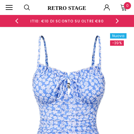
0
RETRO STAGE
 €60
IT10: €10 DI SCONTO SU OLTRE €80
IT15
Nuova
-39%