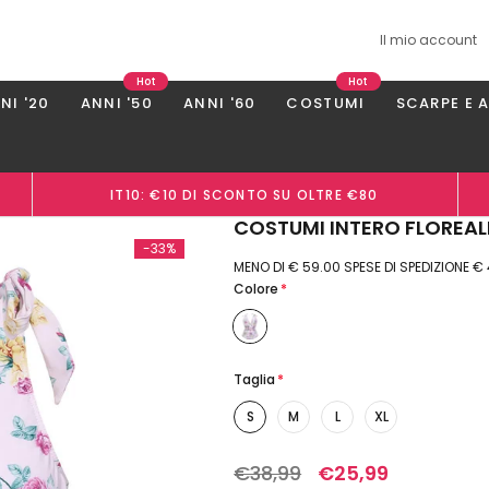
Il mio account
Hot
Hot
NI '20
ANNI '50
ANNI '60
COSTUMI
SCARPE E 
IT10: €10 DI SCONTO SU OLTRE €80
COSTUMI INTERO FLOREALE
-33%
MENO DI € 59.00 SPESE DI SPEDIZIONE €
Colore
*
Taglia
*
S
M
L
XL
€38,99
€25,99