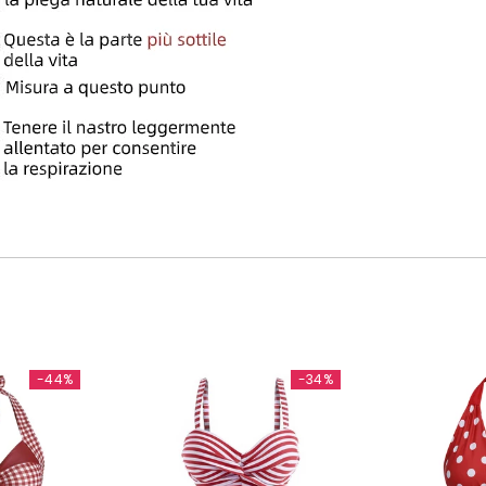
-44%
-34%