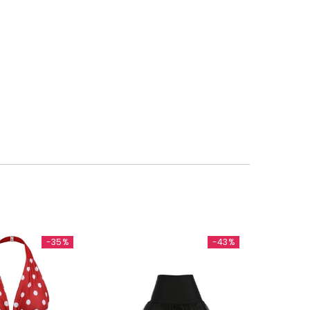
-35%
-43%