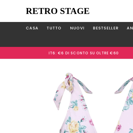
RETRO STAGE
CASA
TUTTO
NUOVI
BESTSELLER
AN
IT6: €6 DI SCONTO SU OLTRE €60