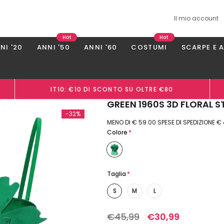
Il mio account
Hot
Hot
NI '20
ANNI '50
ANNI '60
COSTUMI
SCARPE E 
IT10: €10 DI SCONTO SU OLTRE €80
GREEN 1960S 3D FLORAL 
-32%
MENO DI € 59.00 SPESE DI SPEDIZIONE €
Colore
*
Taglia
*
S
M
L
€45,99
€30,99