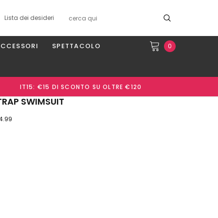
Lista dei desideri
ACCESSORI
SPETTACOLO
0
IT15: €15 DI SCONTO SU OLTRE €120
STRAP SWIMSUIT
 4.99