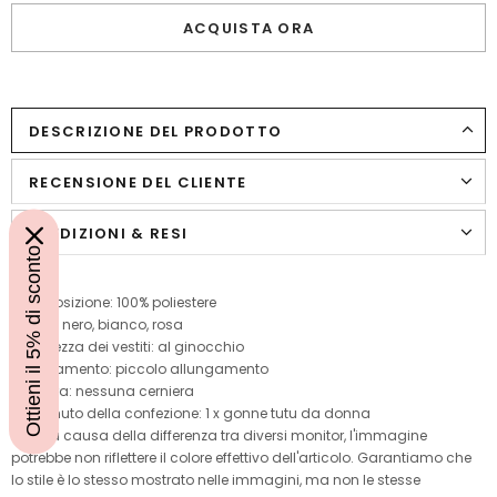
ACQUISTA ORA
DESCRIZIONE DEL PRODOTTO
RECENSIONE DEL CLIENTE
SPEDIZIONI & RESI
Ottieni il 5% di sconto
Composizione: 100% poliestere
Colore: nero, bianco, rosa
Lunghezza dei vestiti: al ginocchio
Allungamento: piccolo allungamento
Cerniera: nessuna cerniera
Contenuto della confezione: 1 x gonne tutu da donna
Nota: a causa della differenza tra diversi monitor, l'immagine
potrebbe non riflettere il colore effettivo dell'articolo. Garantiamo che
lo stile è lo stesso mostrato nelle immagini, ma non le stesse