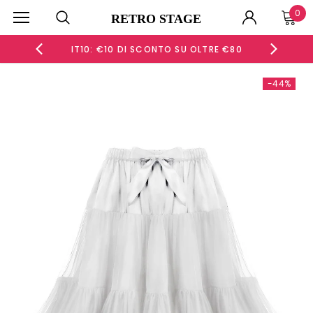
0
RETRO STAGE
 €60
IT10: €10 DI SCONTO SU OLTRE €80
IT15
-44%