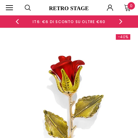
0
RETRO STAGE
 €120
IT6: €6 DI SCONTO SU OLTRE €60
IT10
-40%