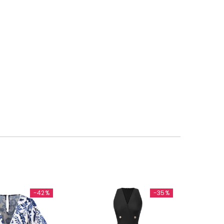
-42%
-35%