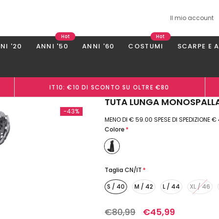
Il mio account
Hot
Hot
NI '20
ANNI '50
ANNI '60
COSTUMI
SCARPE E 
IT10: €10 DI SCONTO SU OLTRE €80
TUTA LUNGA MONOSPALLA
-43%
MENO DI € 59.00 SPESE DI SPEDIZIONE €
Colore
*
Taglia CN/IT
*
S / 40
M / 42
L / 44
XL / 46
€80,99
€45,99