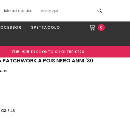
Lista dei desideri
ACCESSORI
SPETTACOLO
0
IT15: €15 DI SCONTO SU OLTRE €120
 PATCHWORK A POIS NERO ANNI '30
 4.99
XXL / 48