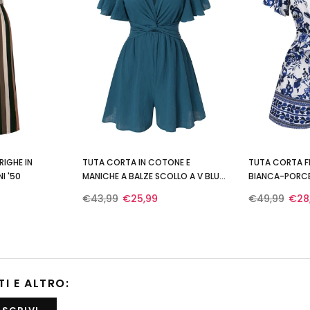
RIGHE IN
TUTA CORTA IN COTONE E
TUTA CORTA F
I '50
MANICHE A BALZE SCOLLO A V BLU
BIANCA-PORC
ANNI '50
CINTURA ANNI 
€43,99
€25,99
€49,99
€28
TI E ALTRO: