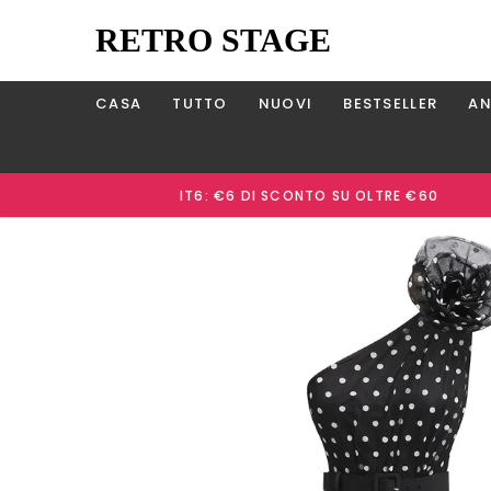
RETRO STAGE
CASA
TUTTO
NUOVI
BESTSELLER
AN
IT6: €6 DI SCONTO SU OLTRE €60