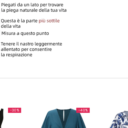
-30%
-40%