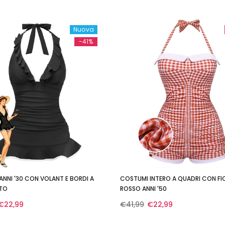
Nuova
-41%
NNI '30 CON VOLANT E BORDI A
COSTUMI INTERO A QUADRI CON F
TO
ROSSO ANNI '50
€22,99
€41,99
€22,99