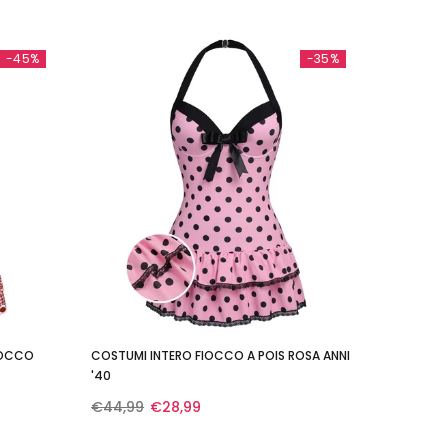
-45%
-35%
IOCCO
COSTUMI INTERO FIOCCO A POIS ROSA ANNI
'40
€44,99
€28,99