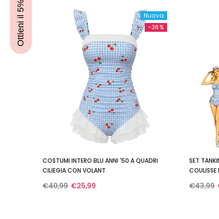
Ottieni il 5% di sconto
Nuova
-36%
COSTUMI INTERO BLU ANNI '50 A QUADRI
SET TANKI
CILIEGIA CON VOLANT
COULISSE 
€40,99
€25,99
€43,99