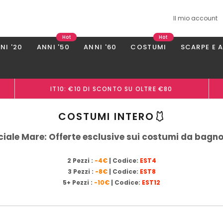
Il mio account
Hot
Hot
NI '20
ANNI '50
ANNI '60
COSTUMI
SCARPE E 
IT10: €10 DI SCONTO SU OLTRE €80
COSTUMI INTERO🩱
iale Mare: Offerte esclusive sui costumi da bagn
2 Pezzi :
-4€
| Codice:
EST4
3 Pezzi :
-8€
| Codice:
EST8
5+ Pezzi :
-10€
| Codice:
EST12