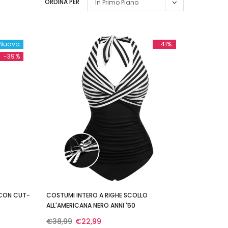
ORDINA PER
In Primo Piano
Nuova
-41%
-39%
 CON CUT-
COSTUMI INTERO A RIGHE SCOLLO
ALL'AMERICANA NERO ANNI '50
€38,99
€22,99