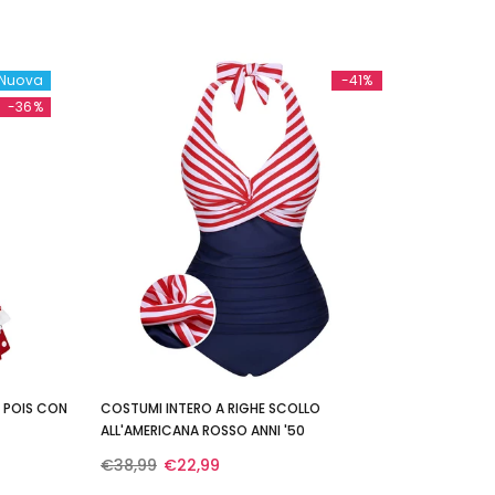
Nuova
-41%
-36%
A POIS CON
COSTUMI INTERO A RIGHE SCOLLO
ALL'AMERICANA ROSSO ANNI '50
€38,99
€22,99