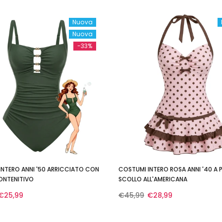
Nuova
Nuova
-33%
INTERO ANNI '50 ARRICCIATO CON
COSTUMI INTERO ROSA ANNI '40 A 
ONTENITIVO
SCOLLO ALL'AMERICANA
€25,99
€45,99
€28,99