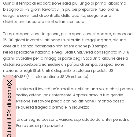
Quindi il tempo di elaborazione sarà più lungo di prima. abbiamo
bisogno di 1-3 giorni lavorativi in ​​più per preparare i tuoi ordini,
eseguire severi test di controllo della qualità, eseguire una
disinfezione accurata e imballare con cura.
Tempi di spedizione: in genere, per la spedizione standard, occorrono
15-30 giorni lavorativi affinché i tuoi ordini ti raggiungano, alcune
aree di distanza potrebbero richiedere anche più tempo.
Per la spedizione nazionale negli Stati Uniti, verrà consegnata in 3-8
giorni lavorativi per la maggior parte degli Stati Uniti, alcune aree a
distanza potrebbero richiedere un po' più di tempo. La spedizione
nazionale negli Stati Uniti è disponibile solo per i prodotti US
WAREHOUSE (*il titolo contiene US Warehouse).
Ottieni il 5% di sconto
Il nostro sistema ti invierà un'e-mail di notifica una volta che il pacco
verrà spedito, attendi pazientemente. Apprezziamo la tua gentile
comprensione. Per favore prega con noi affinché il mondo possa
superare questa tragedia prima e in sicurezza.
I tempi di consegna possono variare, soprattutto durante i periodi di
punta. Per favore sii più paziente.